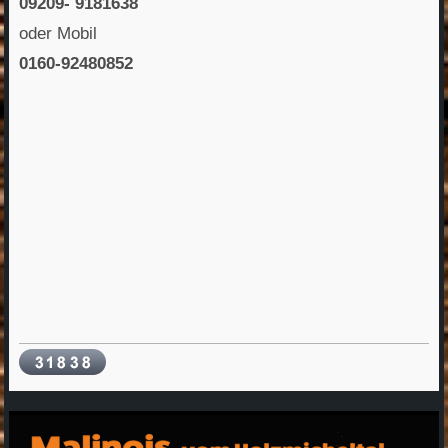
09209- 9181638
oder Mobil
0160-92480852